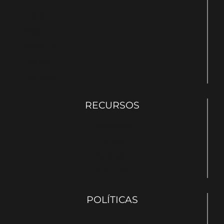
Inicio
Blog
Sobre mí
Tienda
Contacto
RECURSOS
Entrevistas
Cursos
Podcasts
Articulos
POLÍTICAS
Terminos