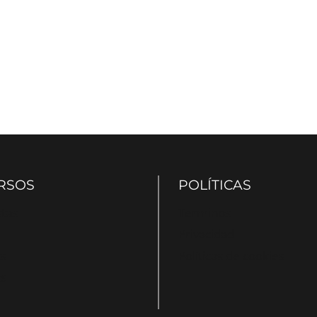
RSOS
POLÍTICAS
stas
Terminos
Privacidad
s
Políticas de cookies
s