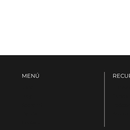
MENÚ
RECU
Inicio
Entrevi
Blog
Cursos
Sobre mí
Podcast
Tienda
Articulo
Contacto