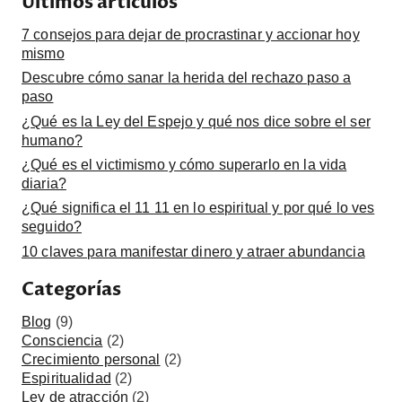
Últimos artículos
7 consejos para dejar de procrastinar y accionar hoy
mismo
Descubre cómo sanar la herida del rechazo paso a
paso
¿Qué es la Ley del Espejo y qué nos dice sobre el ser
humano?
¿Qué es el victimismo y cómo superarlo en la vida
diaria?
¿Qué significa el 11 11 en lo espiritual y por qué lo ves
seguido?
10 claves para manifestar dinero y atraer abundancia
Categorías
Blog
(9)
Consciencia
(2)
Crecimiento personal
(2)
Espiritualidad
(2)
Ley de atracción
(2)