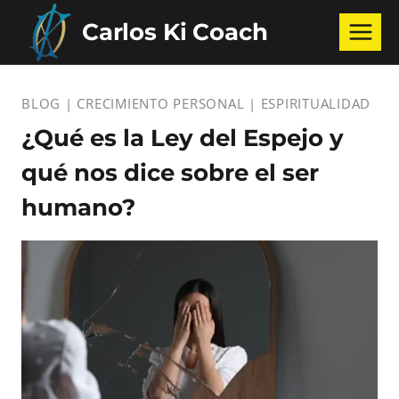
Saltar
Carlos Ki Coach
al
contenido
BLOG
|
CRECIMIENTO PERSONAL
|
ESPIRITUALIDAD
¿Qué es la Ley del Espejo y
qué nos dice sobre el ser
humano?