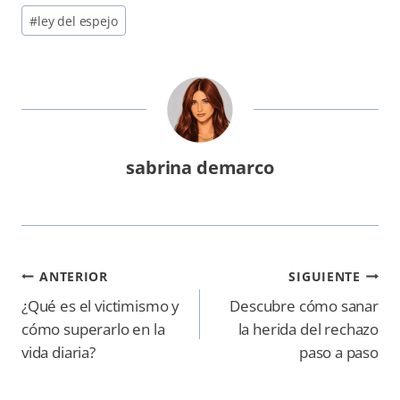
Etiquetas
#
ley del espejo
de
la
entrada:
sabrina demarco
Navegación
ANTERIOR
SIGUIENTE
de
¿Qué es el victimismo y
Descubre cómo sanar
entradas
cómo superarlo en la
la herida del rechazo
vida diaria?
paso a paso