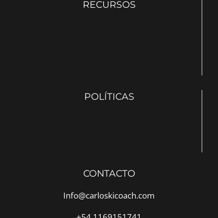
RECURSOS
Entrevistas
Cursos
Podcasts
Articulos
POLÍTICAS
Terminos
Privacidad
Políticas de cookies
CONTACTO
Info@carloskicoach.com
+54 1169151741