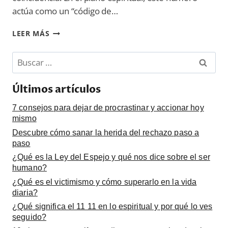
actúa como un “código de…
¿QUÉ
LEER MÁS
SIGNIFICA
EL
Buscar:
11
11
EN
Últimos artículos
LO
ESPIRITUAL
7 consejos para dejar de procrastinar y accionar hoy
Y
mismo
POR
Descubre cómo sanar la herida del rechazo paso a
QUÉ
paso
LO
¿Qué es la Ley del Espejo y qué nos dice sobre el ser
VES
humano?
SEGUIDO?
¿Qué es el victimismo y cómo superarlo en la vida
diaria?
¿Qué significa el 11 11 en lo espiritual y por qué lo ves
seguido?