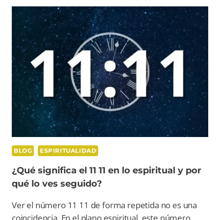
LEY
DEL
ESPEJO
Y
QUÉ
NOS
DICE
SOBRE
EL
SER
HUMANO?
BLOG
ESPIRITUALIDAD
¿Qué significa el 11 11 en lo espiritual y por
qué lo ves seguido?
Ver el número 11 11 de forma repetida no es una
coincidencia. En el plano espiritual, este número