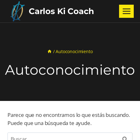
Saltar
Carlos Ki Coach
al
contenido
/
Autoconocimiento
Autoconocimiento
Parece que no encontramos lo que estás buscando.
Puede que una búsqueda te ayude.
Buscar: